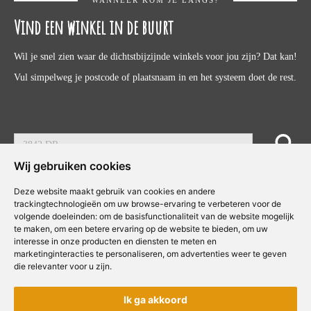
Vind een winkel in de buurt
Wil je snel zien waar de dichtstbijzijnde winkels voor jou zijn? Dat kan!
Vul simpelweg je postcode of plaatsnaam in en het systeem doet de rest.
Wij gebruiken cookies
Deze website maakt gebruik van cookies en andere
Intranet
|
© Concepts & Companies BV. Alle rechten voorbehouden.
trackingtechnologieën om uw browse-ervaring te verbeteren voor de
volgende doeleinden:
om de basisfunctionaliteit van de website mogelijk
te maken
,
om een betere ervaring op de website te bieden
,
om uw
interesse in onze producten en diensten te meten en
marketinginteracties te personaliseren
,
om advertenties weer te geven
die relevanter voor u zijn
.
Copyright © Concepts & Companies BV. Alle rechten voorbehouden.
Privacybeleid
|
Disclaimer
Ik ga akkoord