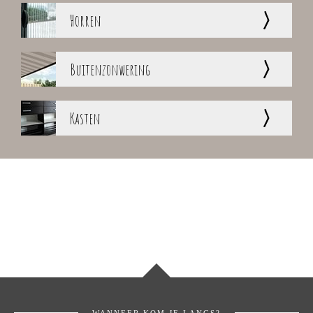
>
Horren
>
Buitenzonwering
>
Kasten
WANNEER KOM JE LANGS?