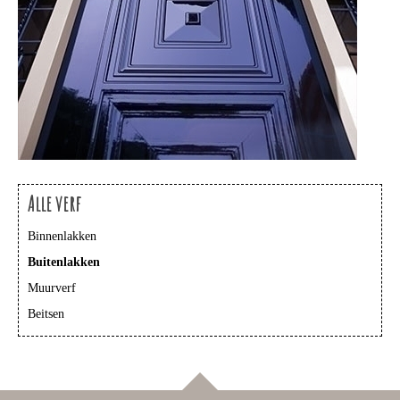
Alle verf
Binnenlakken
Buitenlakken
Muurverf
Beitsen