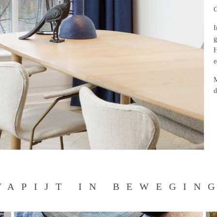
G
I
g
H
e
M
d
TAPIJT IN BEWEGIN