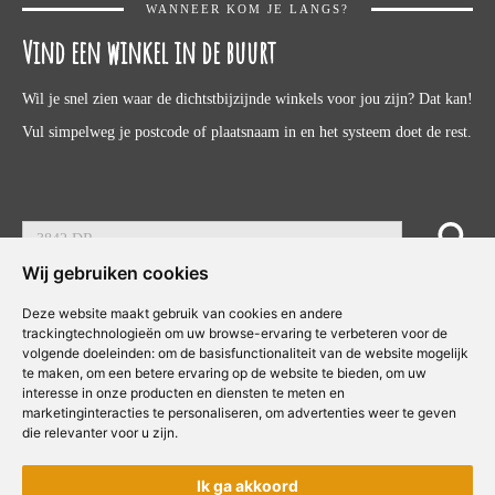
WANNEER KOM JE LANGS?
Vind een winkel in de buurt
Wil je snel zien waar de dichtstbijzijnde winkels voor jou zijn? Dat kan!
Vul simpelweg je postcode of plaatsnaam in en het systeem doet de rest.
Wij gebruiken cookies
Deze website maakt gebruik van cookies en andere
Intranet
|
© Concepts & Companies BV. Alle rechten voorbehouden.
trackingtechnologieën om uw browse-ervaring te verbeteren voor de
volgende doeleinden:
om de basisfunctionaliteit van de website mogelijk
te maken
,
om een betere ervaring op de website te bieden
,
om uw
interesse in onze producten en diensten te meten en
marketinginteracties te personaliseren
,
om advertenties weer te geven
die relevanter voor u zijn
.
Copyright © Concepts & Companies BV. Alle rechten voorbehouden.
Privacybeleid
|
Disclaimer
Ik ga akkoord