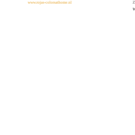
www.rojas-colorsathome.nl
Z
W