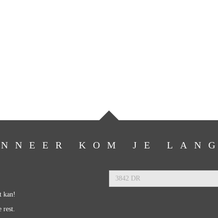
NNEER KOM JE LAN
t kan!
 rest.