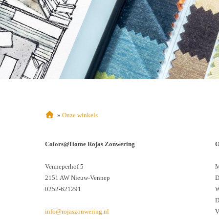
»
Onze winkels
Colors@Home Rojas Zonwering
O
Venneperhof 5
M
2151 AW Nieuw-Vennep
D
0252-621291
W
D
info@rojaszonwering.nl
V