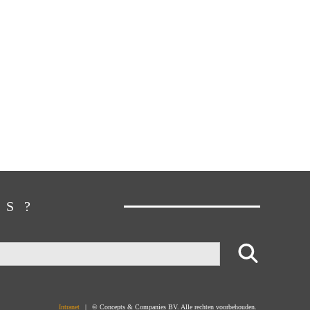
GS?
Intranet
|
© Concepts & Companies BV. Alle rechten voorbehouden.