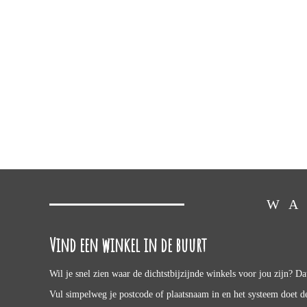
WA
Vind een winkel in de buurt
Wil je snel zien waar de dichtstbijzijnde winkels voor jou zijn? Da
Vul simpelweg je postcode of plaatsnaam in en het systeem doet de