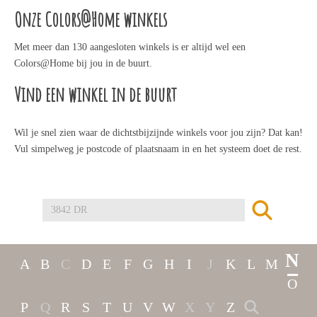
Onze Colors@Home winkels
Met meer dan 130 aangesloten winkels is er altijd wel een
Colors@Home bij jou in de buurt.
Vind een winkel in de buurt
Wil je snel zien waar de dichtstbijzijnde winkels voor jou zijn? Dat kan!
Vul simpelweg je postcode of plaatsnaam in en het systeem doet de rest.
N
A
B
C
D
E
F
G
H
I
J
K
L
M
O
P
Q
R
S
T
U
V
W
X
Y
Z